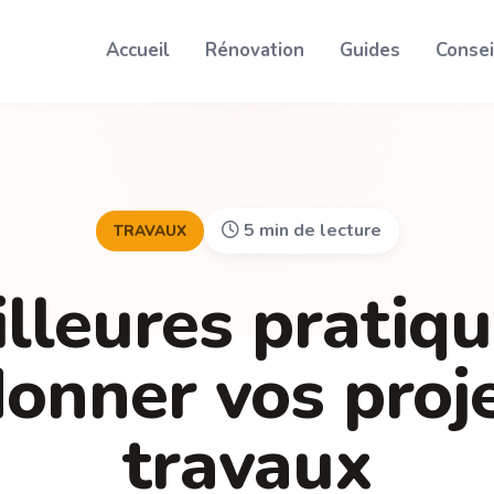
Accueil
Rénovation
Guides
Consei
5 min de lecture
TRAVAUX
lleures pratiq
onner vos proj
travaux