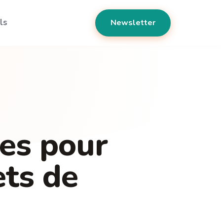
ls
Newsletter
ues pour
ets de